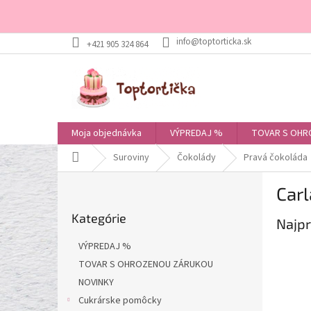
Prejsť
+421 905 324 864
na
obsah
Moja objednávka
VÝPREDAJ %
TOVAR S OHR
Domov
Suroviny
Čokolády
Pravá čokoláda
B
Carl
o
Preskočiť
č
Kategórie
kategórie
Najpr
n
ý
VÝPREDAJ %
p
TOVAR S OHROZENOU ZÁRUKOU
a
NOVINKY
n
e
Cukrárske pomôcky