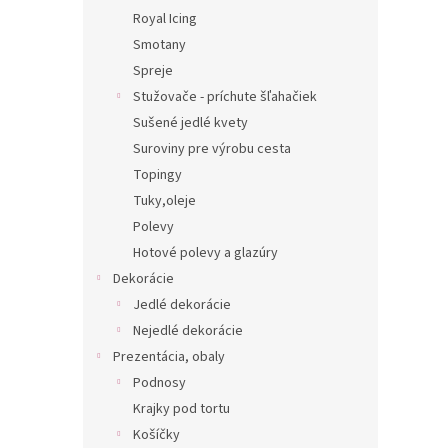
Royal Icing
Smotany
Spreje
Stužovače - príchute šľahačiek
Sušené jedlé kvety
Suroviny pre výrobu cesta
Topingy
Tuky,oleje
Polevy
Hotové polevy a glazúry
Dekorácie
Jedlé dekorácie
Nejedlé dekorácie
Prezentácia, obaly
Podnosy
Krajky pod tortu
Košíčky