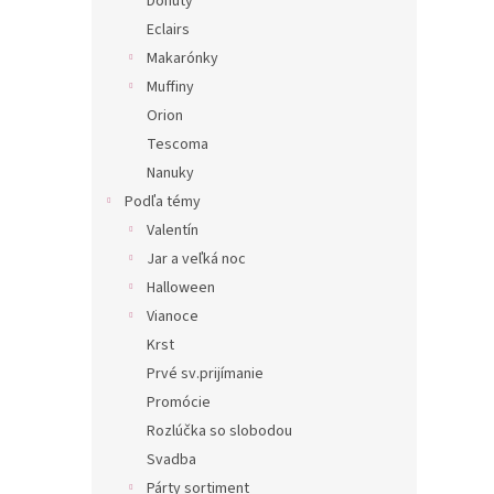
Donuty
Eclairs
Makarónky
Muffiny
Orion
Tescoma
Nanuky
Podľa témy
Valentín
Jar a veľká noc
Halloween
Vianoce
Krst
Prvé sv.prijímanie
Promócie
Rozlúčka so slobodou
Svadba
Párty sortiment