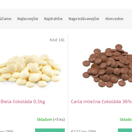
účame
Najlacnejšie
Najdrahšie
Najpredávanejšie
Abecedne
Kód:
161
 Biela čokoláda 0,5kg
Carla mliečna čokoláda 36%
Skladom
(>5 ks)
Sklad
bez DPH
€7,07 bez DPH