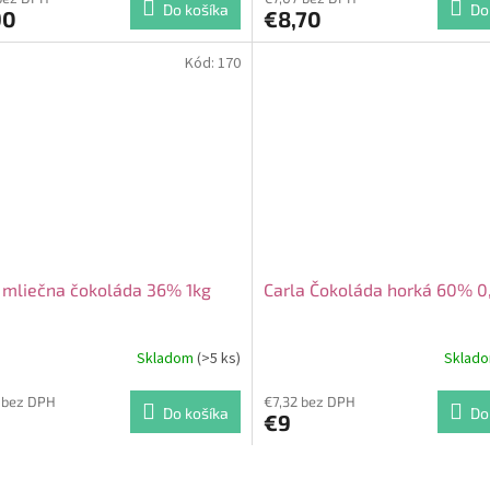
Do košíka
Do
90
€8,70
Kód:
170
 mliečna čokoláda 36% 1kg
Carla Čokoláda horká 60% 0
Skladom
(>5 ks)
Sklad
 bez DPH
€7,32 bez DPH
Do košíka
Do
€9
O