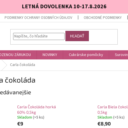
LETNÁ DOVOLENKA 10-17.8.2026
PODMIENKY OCHRANY OSOBNÝCH ÚDAJOV
OBCHODNÉ PODMIENKY
HĽADAŤ
OZENOU ZÁRUKOU
NOVINKY
Cukrárske pomôcky
Surovin
Carla čokoláda
a čokoláda
edávanejšie
Carla Čokoláda horká
Carla Biela čoko
60% 0,5kg
0,5kg
Skladom
(>5 ks)
Skladom
(>5 ks)
€9
€8,90