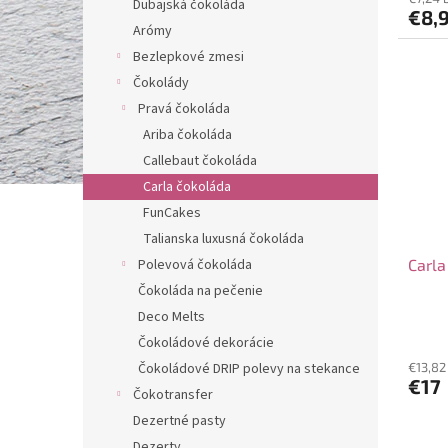
Dubajská čokoláda
€8,
Arómy
Bezlepkové zmesi
Čokolády
Pravá čokoláda
Ariba čokoláda
Callebaut čokoláda
Carla čokoláda
FunCakes
Talianska luxusná čokoláda
Polevová čokoláda
Carla
Čokoláda na pečenie
Deco Melts
Čokoládové dekorácie
Čokoládové DRIP polevy na stekance
€13,82
€17
Čokotransfer
Dezertné pasty
Dezerty