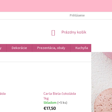
DOPRAVA A PLATBA
KONTAKTY
ÚVOD
Prihlásenie
O NÁS
NÁKUPNÝ
Prázdny košík
KOŠÍK
y
Dekorácie
Prezentácia, obaly
Kuchyňa
Podľa dr
láda
Carla Biela čokoláda
1kg
Skladom
(>5 ks)
€17,50