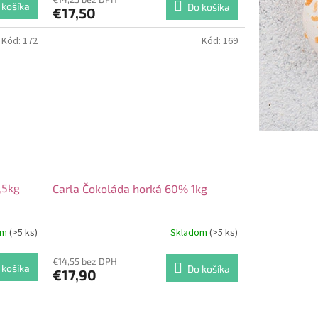
 košíka
Do košíka
€17,50
Kód:
172
Kód:
169
,5kg
Carla Čokoláda horká 60% 1kg
om
(>5 ks)
Skladom
(>5 ks)
€14,55 bez DPH
 košíka
Do košíka
€17,90