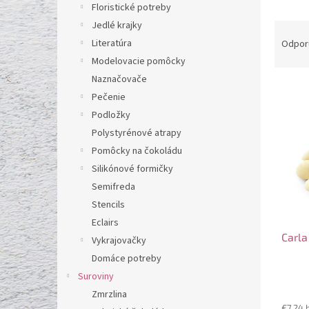
l
Floristické potreby
Jedlé krajky
R
a
Literatúra
Odpor
d
Modelovacie pomôcky
e
Naznačovače
V
n
Pečenie
ý
i
Podložky
p
e
i
p
Polystyrénové atrapy
s
r
Pomôcky na čokoládu
p
o
Silikónové formičky
r
d
Semifreda
o
u
Stencils
d
k
Eclairs
u
t
Carla
k
o
Vykrajovačky
t
v
Domáce potreby
o
Suroviny
v
Zmrzlina
€7,24 