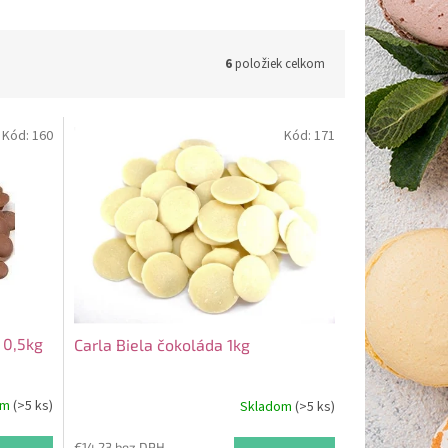
6
položiek celkom
Kód:
160
Kód:
171
 0,5kg
Carla Biela čokoláda 1kg
om
(>5 ks)
Skladom
(>5 ks)
€14,23 bez DPH