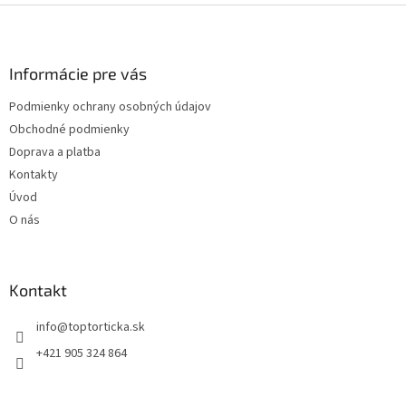
Z
á
p
ä
Informácie pre vás
t
Podmienky ochrany osobných údajov
i
Obchodné podmienky
e
Doprava a platba
Kontakty
Úvod
O nás
Kontakt
+421 905 324 864