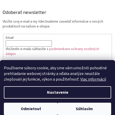
Odoberať newsletter
Vložte svoj e-mail a my Vám budeme zasielať informácie o nových
produktoch na našom e-shope.
Email
Vložením e-mailu súhlasíte s
podmienkami ochrany osobných
údajov
PRIHLÁSIŤ SA
Používame súbory cookie, aby sme vám umožnili pohodlné
prehliadanie webovej stránky a vďaka analýze neustále
zlepšovali jej funkcie, výkon a použiteľnosť.
Viac informácií
Vytvoril Shoptet
Nastavenie
Copyright 2026
Toptortička
. Všetky práva vyhradené.
Upraviť
Odmietnuť
Súhlasím
nastavenie cookies