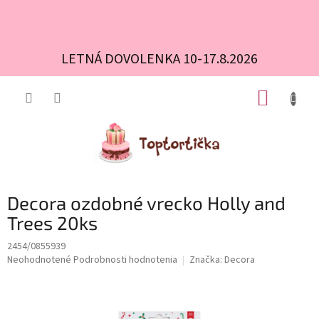
LETNÁ DOVOLENKA 10-17.8.2026
Prejsť
NÁKUP
na
obsah
KOŠÍK
Decora ozdobné vrecko Holly and
Trees 20ks
2454/0855939
Priemerné
Neohodnotené
Podrobnosti hodnotenia
Značka:
Decora
hodnotenie
produktu
je
0,0