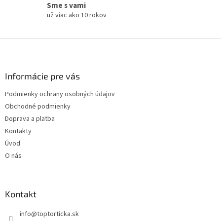
Sme s vami
už viac ako 10 rokov
Z
á
p
ä
Informácie pre vás
t
Podmienky ochrany osobných údajov
i
Obchodné podmienky
e
Doprava a platba
Kontakty
Úvod
O nás
Kontakt