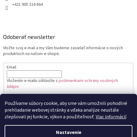
+421 905 324 864
Odoberať newsletter
Vložte svoj e-mail a my Vám budeme zasielať informácie o nových
produktoch na našom e-shope.
Email
Vložením e-mailu súhlasíte s
podmienkami ochrany osobných
údajov
PRIHLÁSIŤ SA
Používame súbory cookie, aby sme vám umožnili pohodlné
prehliadanie webovej stránky a vďaka analýze neustále
zlepšovali jej funkcie, výkon a použiteľnosť.
Viac informácií
Vytvoril Shoptet
Nastavenie