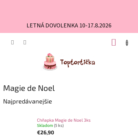
LETNÁ DOVOLENKA 10-17.8.2026
Prejsť
NÁKUP
na
obsah
KOŠÍK
Magie de Noel
Najpredávanejšie
Chňapka Magie de Noel 3ks
Skladom
(5 ks)
€26,90