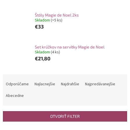
Štóly Magie de Noel 2ks
Skladom
(>5 ks)
€33
Set krúžkov na servítky Magie de Noel
Skladom
(4 ks)
€21,80
R
a
Odporúčame
Najlacnejšie
Najdrahšie
Najpredávanejšie
d
e
Abecedne
n
i
e
OTVORIŤ FILTER
p
r