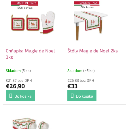
V
o
ý
d
p
u
i
k
s
t
p
o
r
v
o
d
Chňapka Magie de Noel
Štóly Magie de Noel 2ks
u
3ks
k
t
Skladom
(5 ks)
Skladom
(>5 ks)
o
€21,87 bez DPH
€26,83 bez DPH
v
€26,90
€33
Do košíka
Do košíka