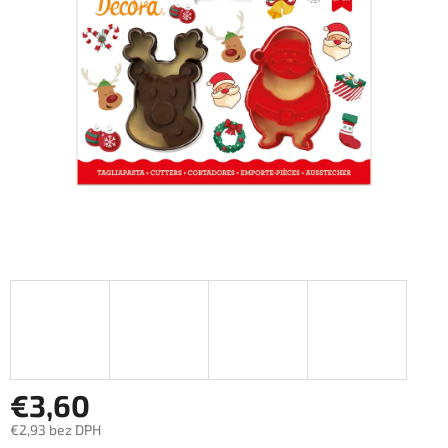
5
hviezdičiek.
€3,60
€2,93 bez DPH