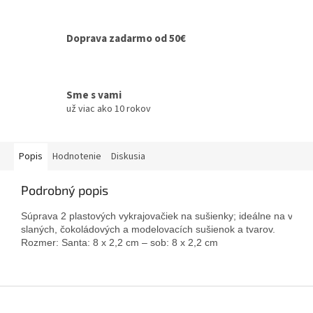
Doprava zadarmo od 50€
Sme s vami
už viac ako 10 rokov
Popis
Hodnotenie
Diskusia
Podrobný popis
Súprava 2 plastových vykrajovačiek na sušienky; ideálne na výrob
slaných, čokoládových a modelovacích sušienok a tvarov.
Rozmer: Santa: 8 x 2,2 cm – sob: 8 x 2,2 cm
Z
á