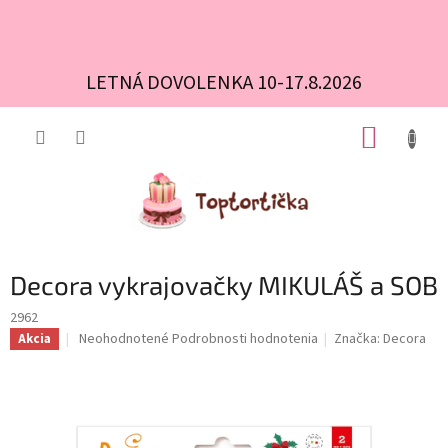
LETNÁ DOVOLENKA 10-17.8.2026
Prejsť
NÁKUP
na
obsah
KOŠÍK
Decora vykrajovačky MIKULÁŠ a SOB
2962
Priemerné
Neohodnotené
Podrobnosti hodnotenia
Značka:
Decora
Akcia
hodnotenie
produktu
je
0,0
z