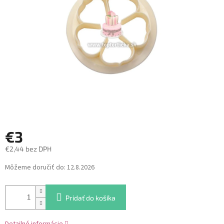
hviezdičiek.
€3
€2,44 bez DPH
Jednotková
Môžeme doručiť do:
12.8.2026
cena:
Pridať do košíka