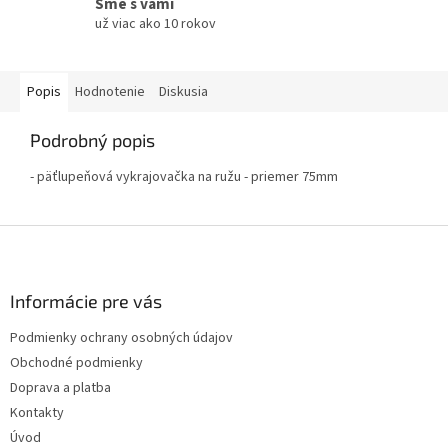
Sme s vami
už viac ako 10 rokov
Popis
Hodnotenie
Diskusia
Podrobný popis
- päťlupeňová vykrajovačka na ružu - priemer 75mm
Z
á
p
ä
Informácie pre vás
t
Podmienky ochrany osobných údajov
i
Obchodné podmienky
e
Doprava a platba
Kontakty
Úvod