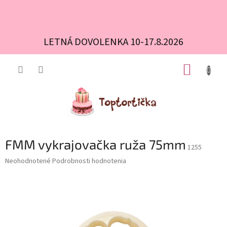
LETNÁ DOVOLENKA 10-17.8.2026
Prejsť
NÁKUP
na
obsah
KOŠÍK
FMM vykrajovačka ruža 75mm
1255
Priemerné
Neohodnotené
Podrobnosti hodnotenia
hodnotenie
produktu
je
0,0
z
5