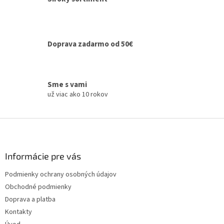
p
r
v
k
y
Doprava zadarmo od 50€
v
ý
p
i
Sme s vami
s
už viac ako 10 rokov
u
Z
á
p
ä
Informácie pre vás
t
Podmienky ochrany osobných údajov
i
Obchodné podmienky
e
Doprava a platba
Kontakty