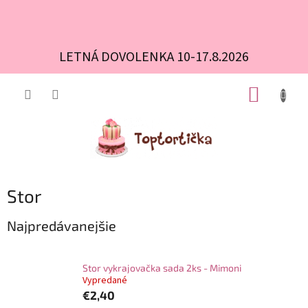
LETNÁ DOVOLENKA 10-17.8.2026
Prejsť
NÁKUP
na
obsah
KOŠÍK
Stor
Najpredávanejšie
Stor vykrajovačka sada 2ks - Mimoni
Vypredané
€2,40