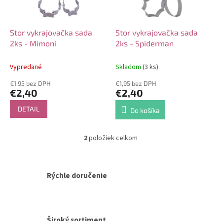
p
o
r
v
o
d
Stor vykrajovačka sada
Stor vykrajovačka sada
u
2ks - Mimoni
2ks - Spiderman
k
t
Vypredané
Skladom
(3 ks)
o
€1,95 bez DPH
€1,95 bez DPH
v
€2,40
€2,40
DETAIL
Do košíka
2
položiek celkom
O
v
l
á
Rýchle doručenie
d
a
c
i
e
Široký sortiment