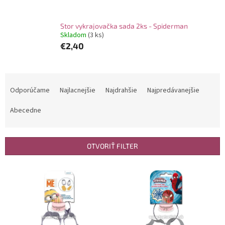
Stor vykrajovačka sada 2ks - Spiderman
Skladom
(3 ks)
€2,40
R
a
Odporúčame
Najlacnejšie
Najdrahšie
Najpredávanejšie
d
e
Abecedne
n
i
e
OTVORIŤ FILTER
p
r
V
o
ý
d
p
u
i
k
s
t