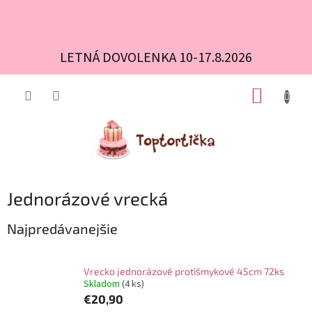
LETNÁ DOVOLENKA 10-17.8.2026
Prejsť
NÁKUP
na
obsah
KOŠÍK
Jednorázové vrecká
Najpredávanejšie
Vrecko jednorázové protišmykové 45cm 72ks
Skladom
(4 ks)
€20,90