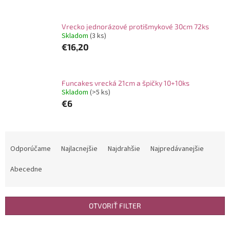
Vrecko jednorázové protišmykové 30cm 72ks
Skladom
(3 ks)
€16,20
Funcakes vrecká 21cm a špičky 10+10ks
Skladom
(>5 ks)
€6
R
a
Odporúčame
Najlacnejšie
Najdrahšie
Najpredávanejšie
d
e
Abecedne
n
i
e
OTVORIŤ FILTER
p
r