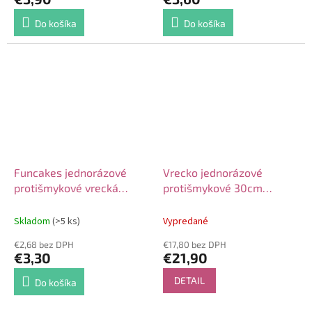
Do košíka
Do košíka
Funcakes jednorázové
Vrecko jednorázové
protišmykové vrecká
protišmykové 30cm
30cm, 10ks
zelené 100ks
Skladom
(>5 ks)
Vypredané
€2,68 bez DPH
€17,80 bez DPH
€3,30
€21,90
DETAIL
Do košíka