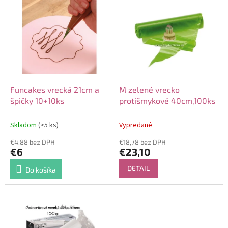
V
o
ý
d
p
u
i
k
s
t
p
o
r
v
o
d
Funcakes vrecká 21cm a
M zelené vrecko
u
špičky 10+10ks
protišmykové 40cm,100ks
k
t
Skladom
(>5 ks)
Vypredané
o
€4,88 bez DPH
€18,78 bez DPH
v
€6
€23,10
DETAIL
Do košíka