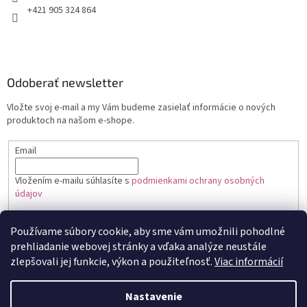
+421 905 324 864
Odoberať newsletter
Vložte svoj e-mail a my Vám budeme zasielať informácie o nových
produktoch na našom e-shope.
Email
Vložením e-mailu súhlasíte s
podmienkami ochrany osobných
údajov
PRIHLÁSIŤ SA
Používame súbory cookie, aby sme vám umožnili pohodlné
prehliadanie webovej stránky a vďaka analýze neustále
zlepšovali jej funkcie, výkon a použiteľnosť.
Viac informácií
Vytvoril Shoptet
Nastavenie