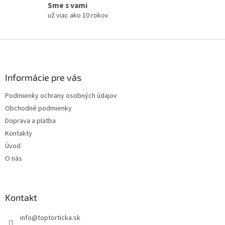
Sme s vami
už viac ako 10 rokov
Z
á
p
ä
Informácie pre vás
t
Podmienky ochrany osobných údajov
i
Obchodné podmienky
e
Doprava a platba
Kontakty
Úvod
O nás
Kontakt