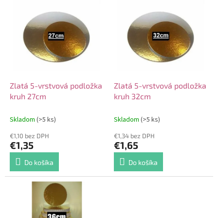
V
o
ý
d
p
u
i
k
s
t
p
o
r
v
o
d
Zlatá 5-vrstvová podložka
Zlatá 5-vrstvová podložka
u
kruh 27cm
kruh 32cm
k
t
Skladom
(>5 ks)
Skladom
(>5 ks)
o
€1,10 bez DPH
€1,34 bez DPH
v
€1,35
€1,65
Do košíka
Do košíka