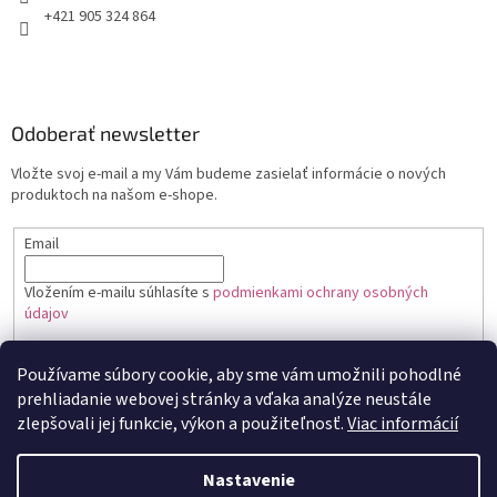
+421 905 324 864
Odoberať newsletter
Vložte svoj e-mail a my Vám budeme zasielať informácie o nových
produktoch na našom e-shope.
Email
Vložením e-mailu súhlasíte s
podmienkami ochrany osobných
údajov
PRIHLÁSIŤ SA
Používame súbory cookie, aby sme vám umožnili pohodlné
prehliadanie webovej stránky a vďaka analýze neustále
zlepšovali jej funkcie, výkon a použiteľnosť.
Viac informácií
Vytvoril Shoptet
Nastavenie