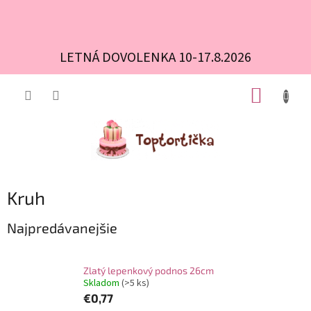
LETNÁ DOVOLENKA 10-17.8.2026
Prejsť
NÁKUP
na
obsah
KOŠÍK
Kruh
Najpredávanejšie
Zlatý lepenkový podnos 26cm
Skladom
(>5 ks)
€0,77