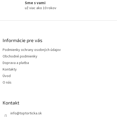
Sme s vami
už viac ako 10 rokov
Z
á
p
ä
Informácie pre vás
t
Podmienky ochrany osobných údajov
i
Obchodné podmienky
e
Doprava a platba
Kontakty
Úvod
O nás
Kontakt