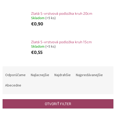
Zlatá 5-vrstvová podložka kruh 20cm
Skladom
(>5 ks)
€0,90
Zlatá 5-vrstvová podložka kruh 15cm
Skladom
(>5 ks)
€0,55
R
a
Odporúčame
Najlacnejšie
Najdrahšie
Najpredávanejšie
d
e
Abecedne
n
i
e
OTVORIŤ FILTER
p
r