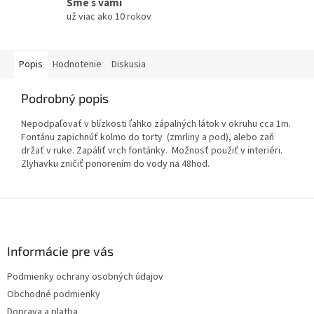
Sme s vami
už viac ako 10 rokov
Popis
Hodnotenie
Diskusia
Podrobný popis
Nepodpaľovať v blízkosti ľahko zápalných látok v okruhu cca 1m.
Fontánu zapichnúť kolmo do torty (zmrliny a pod), alebo zaň
držať v ruke. Zapáliť vrch fontánky. Možnosť použiť v interiéri.
Zlyhavku zničiť ponorením do vody na 48hod.
Z
á
p
ä
Informácie pre vás
t
Podmienky ochrany osobných údajov
i
Obchodné podmienky
e
Doprava a platba