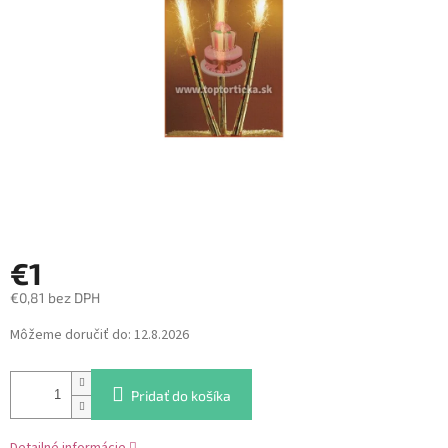
hviezdičiek.
€1
€0,81 bez DPH
Jednotková
Môžeme doručiť do:
12.8.2026
cena:
Pridať do košíka