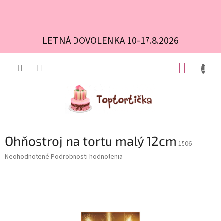
LETNÁ DOVOLENKA 10-17.8.2026
Prejsť
NÁKUP
na
obsah
KOŠÍK
Ohňostroj na tortu malý 12cm
1506
Priemerné
Neohodnotené
Podrobnosti hodnotenia
hodnotenie
produktu
je
0,0
z
5