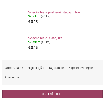
Sviečka biela pretkaná zlatou niťou
Skladom
(>5 ks)
€0,15
Sviečka bielo-zlatá, 1ks
Skladom
(>5 ks)
€0,15
R
a
Odporúčame
Najlacnejšie
Najdrahšie
Najpredávanejšie
d
e
Abecedne
n
i
e
OTVORIŤ FILTER
p
r