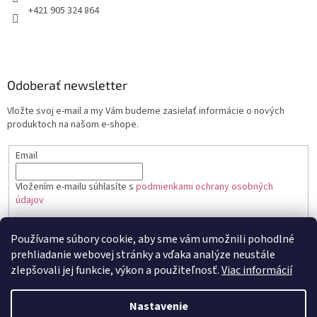
+421 905 324 864
Odoberať newsletter
Vložte svoj e-mail a my Vám budeme zasielať informácie o nových
produktoch na našom e-shope.
Email
Vložením e-mailu súhlasíte s
podmienkami ochrany osobných
údajov
PRIHLÁSIŤ SA
Používame súbory cookie, aby sme vám umožnili pohodlné
prehliadanie webovej stránky a vďaka analýze neustále
zlepšovali jej funkcie, výkon a použiteľnosť.
Viac informácií
Vytvoril Shoptet
Nastavenie