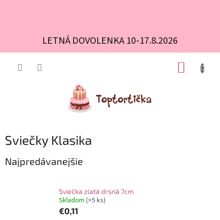
LETNÁ DOVOLENKA 10-17.8.2026
Prejsť
NÁKUP
na
obsah
KOŠÍK
Sviečky Klasika
Najpredávanejšie
Sviečka zlatá drsná 7cm
Skladom
(>5 ks)
€0,11