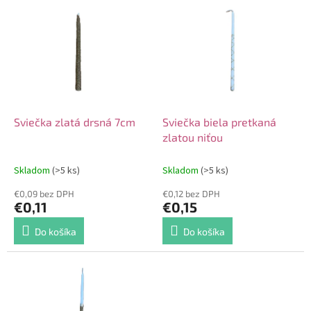
V
o
ý
d
p
u
i
k
s
t
p
o
r
v
o
d
Sviečka zlatá drsná 7cm
Sviečka biela pretkaná
u
zlatou niťou
k
t
Skladom
(>5 ks)
Skladom
(>5 ks)
o
€0,09 bez DPH
€0,12 bez DPH
v
€0,11
€0,15
Do košíka
Do košíka