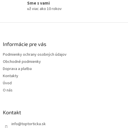
Sme s vami
už viac ako 10 rokov
Z
á
p
ä
Informácie pre vás
t
Podmienky ochrany osobných údajov
i
Obchodné podmienky
e
Doprava a platba
Kontakty
Úvod
O nás
Kontakt