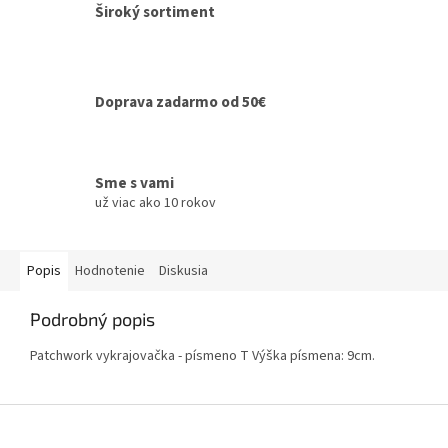
Široký sortiment
Doprava zadarmo od 50€
Sme s vami
už viac ako 10 rokov
Popis
Hodnotenie
Diskusia
Podrobný popis
Patchwork vykrajovačka - písmeno T Výška písmena: 9cm.
Z
á