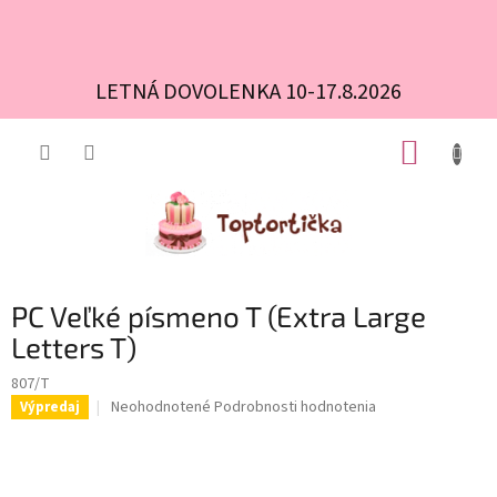
LETNÁ DOVOLENKA 10-17.8.2026
Prejsť
NÁKUP
na
obsah
KOŠÍK
PC Veľké písmeno T (Extra Large
Letters T)
807/T
Priemerné
Neohodnotené
Podrobnosti hodnotenia
Výpredaj
hodnotenie
produktu
je
0,0