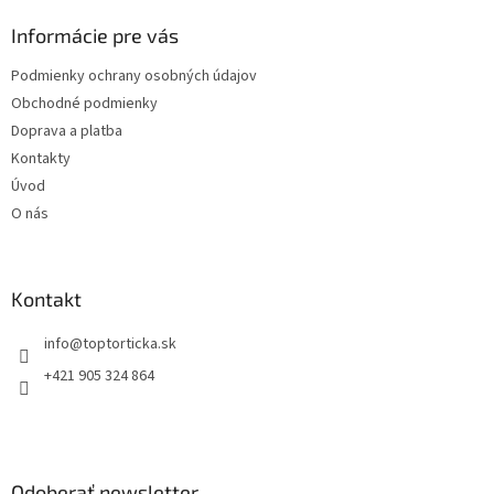
p
ä
Informácie pre vás
t
Podmienky ochrany osobných údajov
i
Obchodné podmienky
e
Doprava a platba
Kontakty
Úvod
O nás
Kontakt
+421 905 324 864
Odoberať newsletter