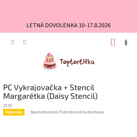
LETNÁ DOVOLENKA 10-17.8.2026
Prejsť
NÁKUP
na
obsah
KOŠÍK
PC Vykrajovačka + Stencil
Margarétka (Daisy Stencil)
2576
Priemerné
Neohodnotené
Podrobnosti hodnotenia
Výpredaj
hodnotenie
produktu
je
0,0