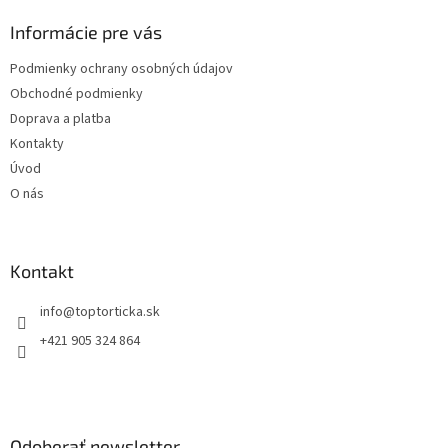
p
ä
Informácie pre vás
t
Podmienky ochrany osobných údajov
i
Obchodné podmienky
e
Doprava a platba
Kontakty
Úvod
O nás
Kontakt
+421 905 324 864
Odoberať newsletter