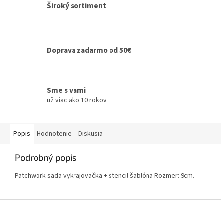
Široký sortiment
Doprava zadarmo od 50€
Sme s vami
už viac ako 10 rokov
Popis
Hodnotenie
Diskusia
Podrobný popis
Patchwork sada vykrajovačka + stencil šablóna Rozmer: 9cm.
Z
á