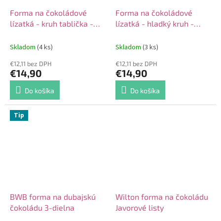
Forma na čokoládové
Forma na čokoládové
lízatká - kruh tablička -
lízatká - hladký kruh -
8ks
10ks
Skladom
(4 ks)
Skladom
(3 ks)
€12,11 bez DPH
€12,11 bez DPH
€14,90
€14,90
Do košíka
Do košíka
Tip
BWB forma na dubajskú
Wilton forma na čokoládu
čokoládu 3-dielna
Javorové listy