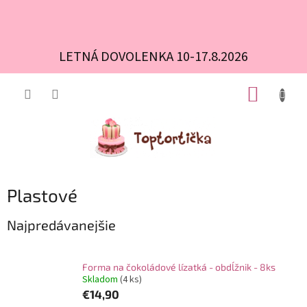
LETNÁ DOVOLENKA 10-17.8.2026
Prejsť
NÁKUP
na
obsah
KOŠÍK
Plastové
Najpredávanejšie
Forma na čokoládové lízatká - obdĺžnik - 8ks
Skladom
(4 ks)
€14,90