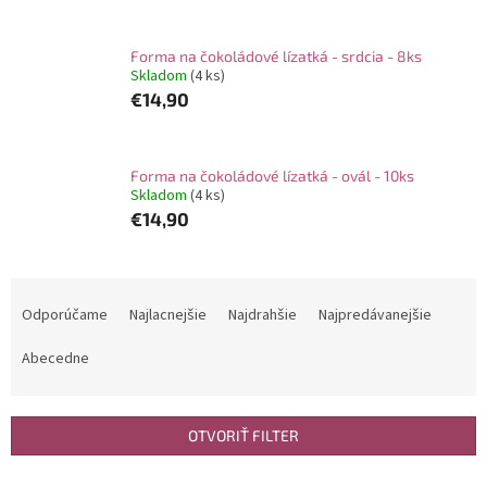
Forma na čokoládové lízatká - srdcia - 8ks
Skladom
(4 ks)
€14,90
Forma na čokoládové lízatká - ovál - 10ks
Skladom
(4 ks)
€14,90
R
a
Odporúčame
Najlacnejšie
Najdrahšie
Najpredávanejšie
d
e
Abecedne
n
i
e
OTVORIŤ FILTER
p
r