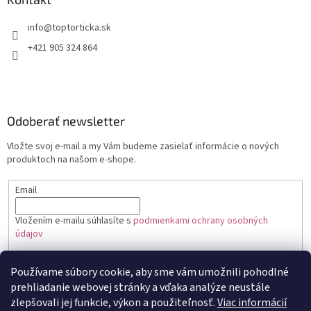
+421 905 324 864
Odoberať newsletter
Vložte svoj e-mail a my Vám budeme zasielať informácie o nových
produktoch na našom e-shope.
Email
Vložením e-mailu súhlasíte s
podmienkami ochrany osobných
údajov
PRIHLÁSIŤ SA
Používame súbory cookie, aby sme vám umožnili pohodlné
prehliadanie webovej stránky a vďaka analýze neustále
zlepšovali jej funkcie, výkon a použiteľnosť.
Viac informácií