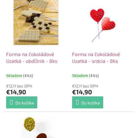
V
o
ý
d
p
u
i
k
s
t
p
o
r
v
o
d
Forma na čokoládové
Forma na čokoládové
u
lízatká - obdĺžnik - 8ks
lízatká - srdcia - 8ks
k
t
Skladom
(4 ks)
Skladom
(4 ks)
o
€12,11 bez DPH
€12,11 bez DPH
v
€14,90
€14,90
Do košíka
Do košíka