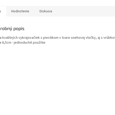
s
Hodnotenie
Diskusia
robný popis
a kvalitných vykrajovačiek s piestikom v tvare snehovej vločky, aj s vrúbk
a 6,5cm - jednoduché použitie