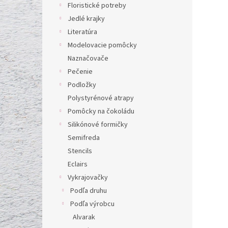
l
Floristické potreby
Jedlé krajky
Literatúra
Modelovacie pomôcky
Naznačovače
Pečenie
Podložky
Polystyrénové atrapy
Pomôcky na čokoládu
Silikónové formičky
Semifreda
Stencils
Eclairs
Vykrajovačky
Podľa druhu
Podľa výrobcu
Alvarak