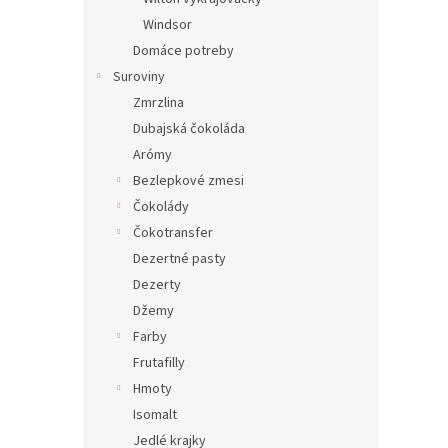
Windsor
Domáce potreby
Suroviny
Zmrzlina
Dubajská čokoláda
Arómy
Bezlepkové zmesi
Čokolády
Čokotransfer
Dezertné pasty
Dezerty
Džemy
Farby
Frutafilly
Hmoty
Isomalt
Jedlé krajky