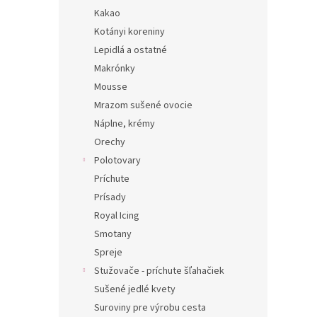
Kakao
Kotányi koreniny
Lepidlá a ostatné
Makrónky
Mousse
Mrazom sušené ovocie
Náplne, krémy
Orechy
Polotovary
Príchute
Prísady
Royal Icing
Smotany
Spreje
Stužovače - príchute šľahačiek
Sušené jedlé kvety
Suroviny pre výrobu cesta