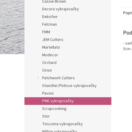
Cassie Brown
Decora vykrajovačky
Popi
Dekofee
Felcman
Pod
FMM
JEM Cutters
- sad
Martellato
5cm 
Modecor
Orchard
Orion
Patchwork Cutters
Staedter/Patisse vykrajovačky
Pavoni
PME vykrajovačky
Scrapcooking
Stor
Tescoma vykrajovačky
Wilton vykrajovačky