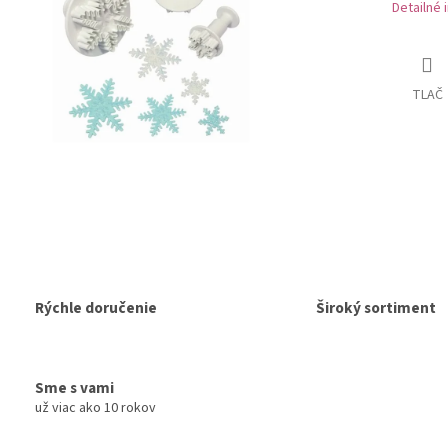
Detailné 
TLAČ
Rýchle doručenie
Široký sortiment
Sme s vami
už viac ako 10 rokov