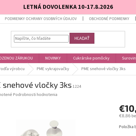
LETNÁ DOVOLENKA 10-17.8.2026
PODMIENKY OCHRANY OSOBNÝCH ÚDAJOV
OBCHODNÉ PODMIENKY
HĽADAŤ
OZENOU ZÁRUKOU
NOVINKY
Cukrárske pomôcky
Surovin
Podľa výrobcu
PME vykrajovačky
PME snehové vločky 3ks
 snehové vločky 3ks
1224
né
notené
Podrobnosti hodnotenia
nie
€10
u
€8,86 b
Jednotk
Položka 
cena:
iek.