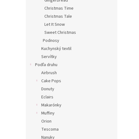
Gingerbread
Christmas Time
Christmas Tale
Let It Snow
Sweet Christmas
Podnosy
Kuchynský textil
Servítky
Podľa druhu
Airbrush
Cake Pops
Donuty
Eclairs
Makarónky
Muffiny
Orion
Tescoma
Nanuky