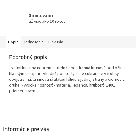
Sme s vami
už viac ako 10 rokov
Popis
Hodnotenie
Diskusia
Podrobný popis
- veľmi kvalitná nepremastiteľná obojstranná kruhová podložka s
hladkým okrajom - vhodná pod torty a iné cukrárske výrobky -
obojstranná: laminovaná zlatou fóliou z jednej strany a čiernou z
druhej - vysoká nosnosť - materiál: lepenka, hrubosť: 2400,
priemer: 36cm
Z
á
p
ä
Informácie pre vás
t