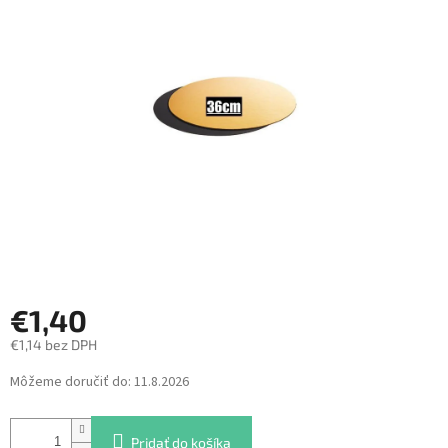
z
5
hviezdičiek.
€1,40
€1,14 bez DPH
Jednotková
Môžeme doručiť do:
11.8.2026
cena:
Pridať do košíka