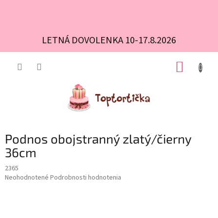
LETNÁ DOVOLENKA 10-17.8.2026
Prejsť
NÁKUP
na
obsah
KOŠÍK
Podnos obojstranný zlatý/čierny
36cm
2365
Priemerné
Neohodnotené
Podrobnosti hodnotenia
hodnotenie
produktu
je
0,0