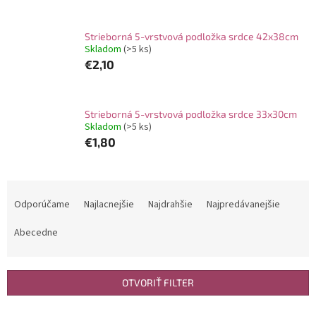
Strieborná 5-vrstvová podložka srdce 42x38cm
Skladom
(>5 ks)
€2,10
Strieborná 5-vrstvová podložka srdce 33x30cm
Skladom
(>5 ks)
€1,80
R
a
Odporúčame
Najlacnejšie
Najdrahšie
Najpredávanejšie
d
e
Abecedne
n
i
e
OTVORIŤ FILTER
p
r