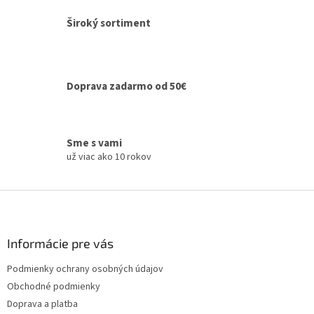
i
e
Široký sortiment
p
r
v
k
y
Doprava zadarmo od 50€
v
ý
p
i
Sme s vami
s
už viac ako 10 rokov
u
Z
á
p
ä
Informácie pre vás
t
Podmienky ochrany osobných údajov
i
Obchodné podmienky
e
Doprava a platba