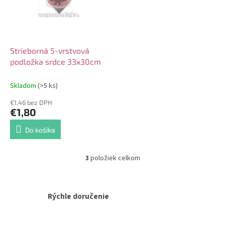
Strieborná 5-vrstvová
podložka srdce 33x30cm
Skladom
(>5 ks)
€1,46 bez DPH
€1,80
Do košíka
3
položiek celkom
O
v
l
á
Rýchle doručenie
d
a
c