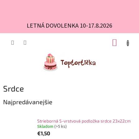
LETNÁ DOVOLENKA 10-17.8.2026
Prejsť
NÁKUP
na
obsah
KOŠÍK
Srdce
Najpredávanejšie
Strieborná 5-vrstvová podložka srdce 23x22cm
Skladom
(>5 ks)
€1,50