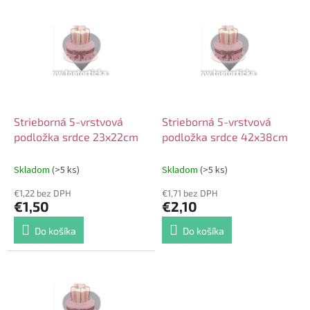
V
o
ý
d
p
u
i
k
s
t
p
o
r
v
o
d
Strieborná 5-vrstvová
Strieborná 5-vrstvová
u
podložka srdce 23x22cm
podložka srdce 42x38cm
k
t
Skladom
(>5 ks)
Skladom
(>5 ks)
o
€1,22 bez DPH
€1,71 bez DPH
v
€1,50
€2,10
Do košíka
Do košíka