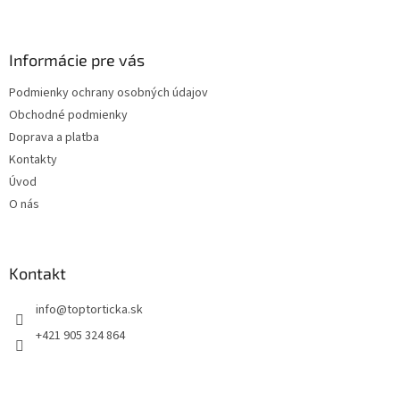
Z
á
p
ä
Informácie pre vás
t
Podmienky ochrany osobných údajov
i
Obchodné podmienky
e
Doprava a platba
Kontakty
Úvod
O nás
Kontakt
+421 905 324 864