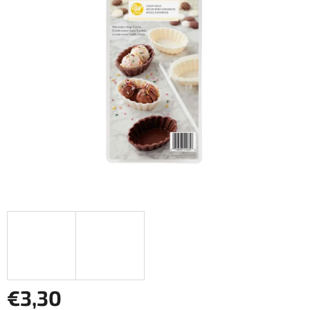
z
5
hviezdičiek.
€3,30