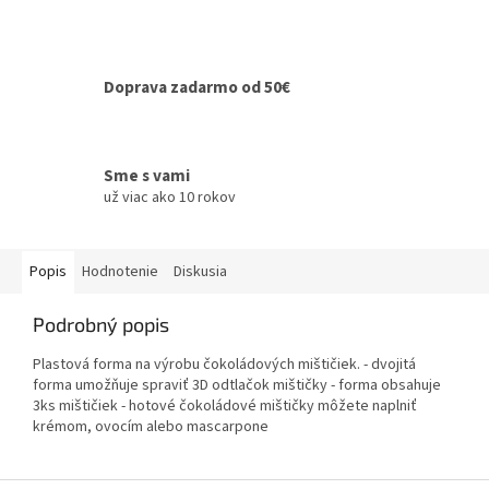
Doprava zadarmo od 50€
Sme s vami
už viac ako 10 rokov
Popis
Hodnotenie
Diskusia
Podrobný popis
Plastová forma na výrobu čokoládových mištičiek. - dvojitá
forma umožňuje spraviť 3D odtlačok mištičky - forma obsahuje
3ks mištičiek - hotové čokoládové mištičky môžete naplniť
krémom, ovocím alebo mascarpone