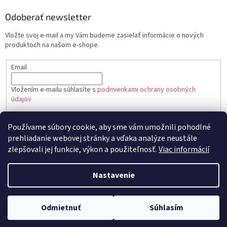
Odoberať newsletter
Vložte svoj e-mail a my Vám budeme zasielať informácie o nových
produktoch na našom e-shope.
Email
Vložením e-mailu súhlasíte s
podmienkami ochrany osobných
údajov
PRIHLÁSIŤ SA
Používame súbory cookie, aby sme vám umožnili pohodlné
prehliadanie webovej stránky a vďaka analýze neustále
zlepšovali jej funkcie, výkon a použiteľnosť.
Viac informácií
Vytvoril Shoptet
Nastavenie
Copyright 2026
Toptortička
. Všetky práva vyhradené.
Upraviť
Odmietnuť
Súhlasím
nastavenie cookies