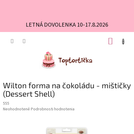
LETNÁ DOVOLENKA 10-17.8.2026
Prejsť
NÁKUP
na
obsah
KOŠÍK
Wilton forma na čokoládu - mištičky
(Dessert Shell)
555
Priemerné
Neohodnotené
Podrobnosti hodnotenia
hodnotenie
produktu
je
0,0