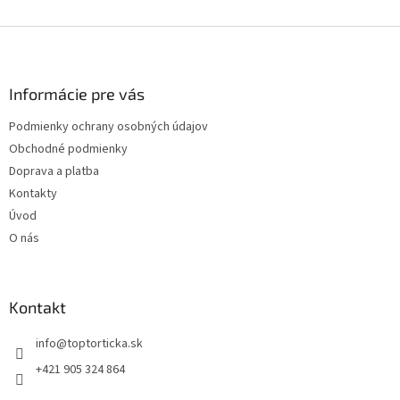
Z
á
p
ä
Informácie pre vás
t
Podmienky ochrany osobných údajov
i
Obchodné podmienky
e
Doprava a platba
Kontakty
Úvod
O nás
Kontakt
+421 905 324 864