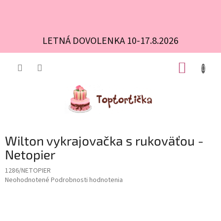
LETNÁ DOVOLENKA 10-17.8.2026
Prejsť
NÁKUP
na
obsah
KOŠÍK
Wilton vykrajovačka s rukoväťou -
Netopier
1286/NETOPIER
Priemerné
Neohodnotené
Podrobnosti hodnotenia
hodnotenie
produktu
je
0,0