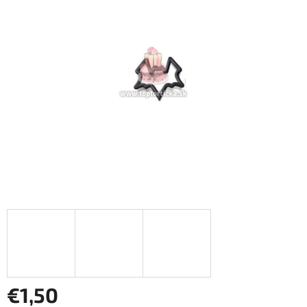
z
5
hviezdičiek.
€1,50