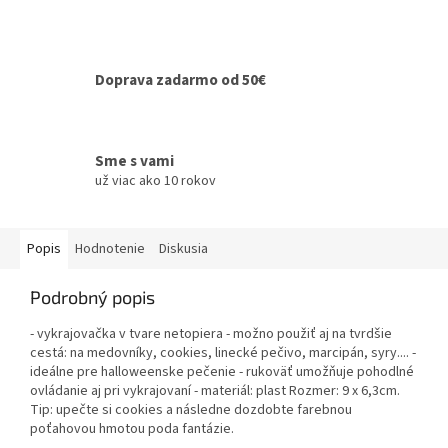
Doprava zadarmo od 50€
Sme s vami
už viac ako 10 rokov
Popis
Hodnotenie
Diskusia
Podrobný popis
- vykrajovačka v tvare netopiera - možno použiť aj na tvrdšie
cestá: na medovníky, cookies, linecké pečivo, marcipán, syry.... -
ideálne pre halloweenske pečenie - rukoväť umožňuje pohodlné
ovládanie aj pri vykrajovaní - materiál: plast Rozmer: 9 x 6,3cm.
Tip: upečte si cookies a následne dozdobte farebnou
poťahovou hmotou poda fantázie.