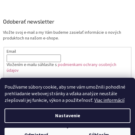
Odoberať newsletter
Vložte svoj e-mail a my Vám budeme zasielať informácie o nových
produktoch na našom e-shope.
Email
Vložením e-mailu súhlasíte s
podmienkami ochrany osobných
údajov
PRIHLÁSIŤ SA
Používame súbory cookie, aby sme vám umožnili pohodlné
prehliadanie webovej stránky a vďaka analýze neustále
zlepšovali jej funkcie, výkon a použiteľnosť.
Viac informácií
Vytvoril Shoptet
Nastavenie
Copyright 2026
Toptortička
. Všetky práva vyhradené.
Upraviť