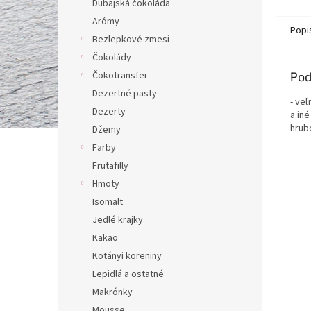
Dubajská čokoláda
Arómy
Popi
Bezlepkové zmesi
Čokolády
Pod
Čokotransfer
Dezertné pasty
- ve
Dezerty
a iné
hrub
Džemy
Farby
Frutafilly
Hmoty
Isomalt
Jedlé krajky
Kakao
Kotányi koreniny
Lepidlá a ostatné
Makrónky
Mousse