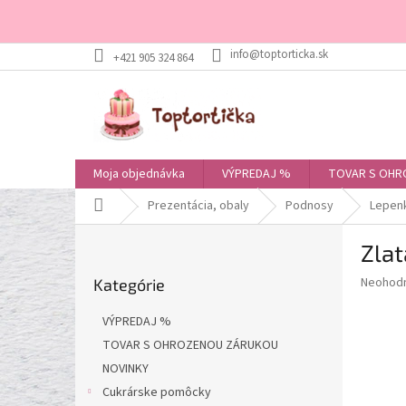
Prejsť
+421 905 324 864
na
obsah
Moja objednávka
VÝPREDAJ %
TOVAR S OHR
Domov
Prezentácia, obaly
Podnosy
Lepen
B
Zla
o
Preskočiť
č
Priemer
Neohod
Kategórie
kategórie
n
hodnote
ý
produkt
VÝPREDAJ %
p
je
TOVAR S OHROZENOU ZÁRUKOU
0,0
a
z
NOVINKY
n
5
e
Cukrárske pomôcky
hviezdič