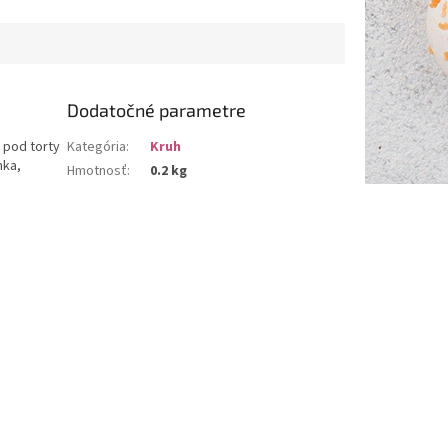
Dodatočné parametre
 pod torty
Kategória
:
Kruh
nka,
Hmotnosť
:
0.2 kg