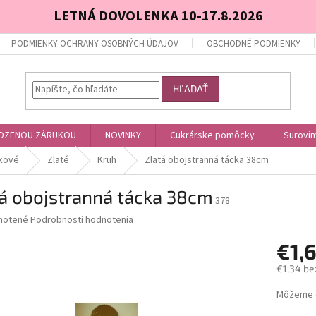
LETNÁ DOVOLENKA 10-17.8.2026
PODMIENKY OCHRANY OSOBNÝCH ÚDAJOV
OBCHODNÉ PODMIENKY
HĽADAŤ
OZENOU ZÁRUKOU
NOVINKY
Cukrárske pomôcky
Surovin
kové
Zlaté
Kruh
Zlatá obojstranná tácka 38cm
tá obojstranná tácka 38cm
378
né
notené
Podrobnosti hodnotenia
nie
€1,
u
€1,34 be
Jednotk
Môžeme d
cena:
iek.