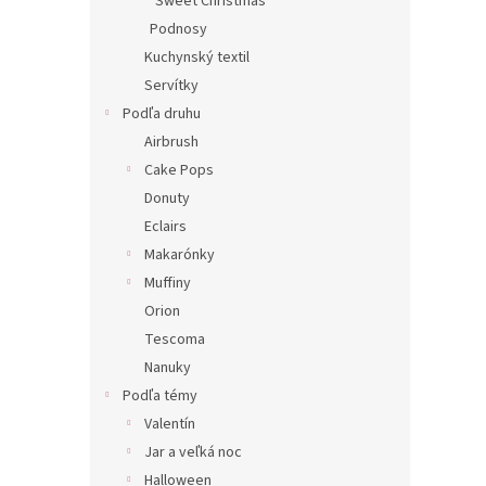
Sweet Christmas
Podnosy
Kuchynský textil
Servítky
Podľa druhu
Airbrush
Cake Pops
Donuty
Eclairs
Makarónky
Muffiny
Orion
Tescoma
Nanuky
Podľa témy
Valentín
Jar a veľká noc
Halloween