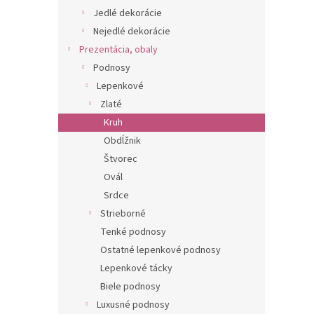
Jedlé dekorácie
Nejedlé dekorácie
Prezentácia, obaly
Podnosy
Lepenkové
Zlaté
Kruh
Obdĺžnik
Štvorec
Ovál
Srdce
Strieborné
Tenké podnosy
Ostatné lepenkové podnosy
Lepenkové tácky
Biele podnosy
Luxusné podnosy