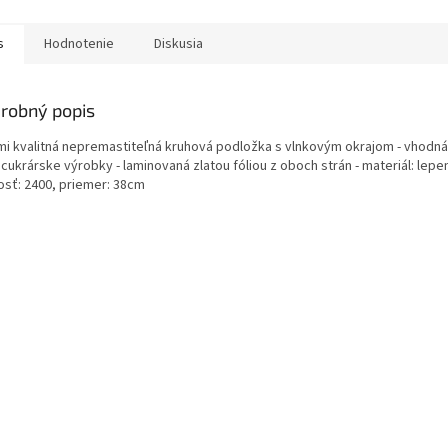
s
Hodnotenie
Diskusia
robný popis
ľmi kvalitná nepremastiteľná kruhová podložka s vlnkovým okrajom - vhodná
 cukrárske výrobky - laminovaná zlatou fóliou z oboch strán - materiál: lepe
osť: 2400, priemer: 38cm