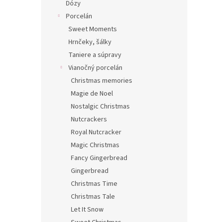
Dózy
Porcelán
Sweet Moments
Hrnčeky, šálky
Taniere a súpravy
Vianočný porcelán
Christmas memories
Magie de Noel
Nostalgic Christmas
Nutcrackers
Royal Nutcracker
Magic Christmas
Fancy Gingerbread
Gingerbread
Christmas Time
Christmas Tale
Let It Snow