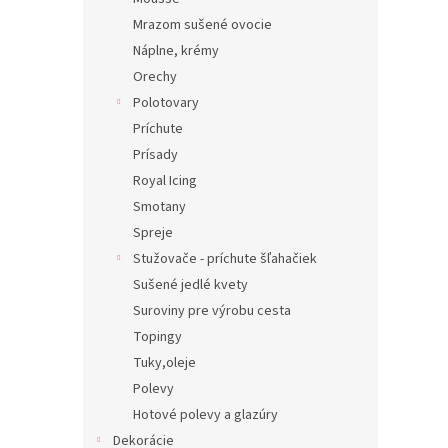
Mrazom sušené ovocie
Náplne, krémy
Orechy
Polotovary
Príchute
Prísady
Royal Icing
Smotany
Spreje
Stužovače - príchute šľahačiek
Sušené jedlé kvety
Suroviny pre výrobu cesta
Topingy
Tuky,oleje
Polevy
Hotové polevy a glazúry
Dekorácie