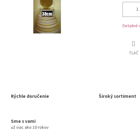
Detailné 
TLAČ
Rýchle doručenie
Široký sortiment
Sme s vami
už viac ako 10 rokov