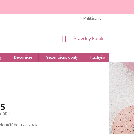
DOPRAVA A PLATBA
KONTAKTY
ÚVOD
Prihlásenie
O NÁS
NÁKUPNÝ
Prázdny košík
KOŠÍK
y
Dekorácie
Prezentácia, obaly
Kuchyňa
Podľa dr
65
z DPH
ová
oručiť do:
12.8.2026