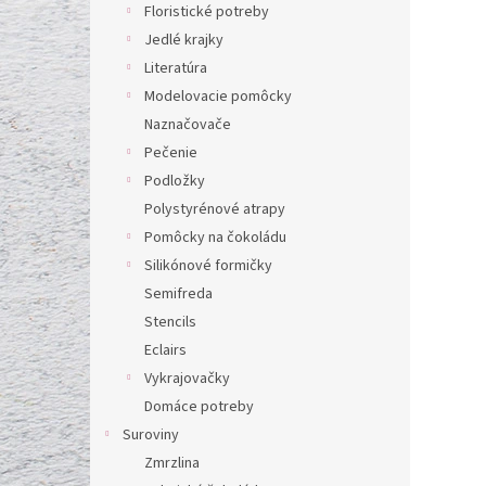
l
Floristické potreby
Jedlé krajky
Literatúra
Modelovacie pomôcky
Naznačovače
Pečenie
Podložky
Polystyrénové atrapy
Pomôcky na čokoládu
Silikónové formičky
Semifreda
Stencils
Eclairs
Vykrajovačky
Domáce potreby
Suroviny
Zmrzlina