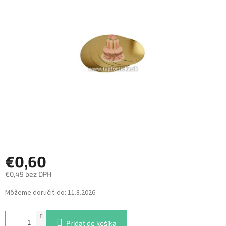
z
5
hviezdičiek.
€0,60
€0,49 bez DPH
Jednotková
Môžeme doručiť do:
11.8.2026
cena:
Pridať do košíka