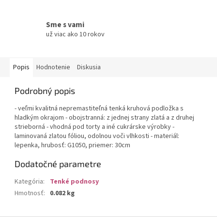
Sme s vami
už viac ako 10 rokov
Popis
Hodnotenie
Diskusia
Podrobný popis
- veľmi kvalitná nepremastiteľná tenká kruhová podložka s
hladkým okrajom - obojstranná: z jednej strany zlatá a z druhej
strieborná - vhodná pod torty a iné cukrárske výrobky -
laminovaná zlatou fóliou, odolnou voči vlhkosti - materiál:
lepenka, hrubosť: G1050, priemer: 30cm
Dodatočné parametre
Kategória
:
Tenké podnosy
Hmotnosť
:
0.082 kg