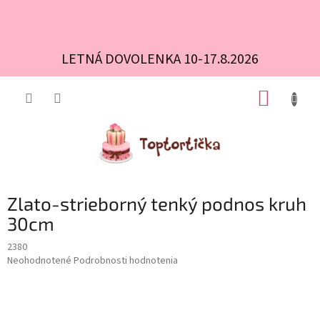
LETNÁ DOVOLENKA 10-17.8.2026
Prejsť
NÁKUP
na
obsah
KOŠÍK
Zlato-strieborný tenký podnos kruh
30cm
2380
Priemerné
Neohodnotené
Podrobnosti hodnotenia
hodnotenie
produktu
je
0,0