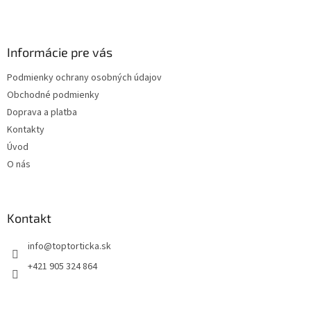
Z
á
p
ä
Informácie pre vás
t
Podmienky ochrany osobných údajov
i
Obchodné podmienky
e
Doprava a platba
Kontakty
Úvod
O nás
Kontakt
+421 905 324 864