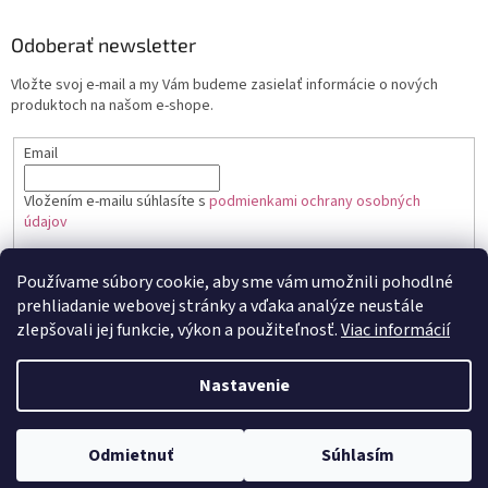
Odoberať newsletter
Vložte svoj e-mail a my Vám budeme zasielať informácie o nových
produktoch na našom e-shope.
Email
Vložením e-mailu súhlasíte s
podmienkami ochrany osobných
údajov
PRIHLÁSIŤ SA
Používame súbory cookie, aby sme vám umožnili pohodlné
prehliadanie webovej stránky a vďaka analýze neustále
zlepšovali jej funkcie, výkon a použiteľnosť.
Viac informácií
Vytvoril Shoptet
Nastavenie
Copyright 2026
Toptortička
. Všetky práva vyhradené.
Upraviť
Odmietnuť
Súhlasím
nastavenie cookies