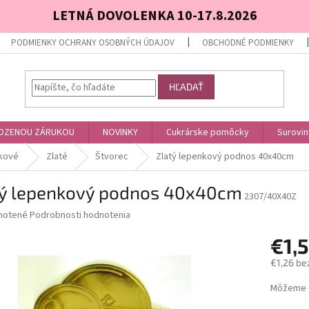
LETNÁ DOVOLENKA 10-17.8.2026
PODMIENKY OCHRANY OSOBNÝCH ÚDAJOV
OBCHODNÉ PODMIENKY
HĽADAŤ
OZENOU ZÁRUKOU
NOVINKY
Cukrárske pomôcky
Surovin
kové
Zlaté
Štvorec
Zlatý lepenkový podnos 40x40cm
tý lepenkový podnos 40x40cm
2307/40X40Z
né
notené
Podrobnosti hodnotenia
nie
€1,
u
€1,26 be
Jednotk
Môžeme d
cena:
iek.