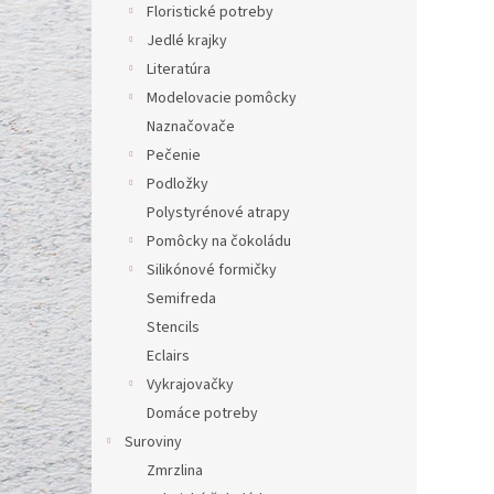
l
Floristické potreby
Jedlé krajky
Literatúra
Modelovacie pomôcky
Naznačovače
Pečenie
Podložky
Polystyrénové atrapy
Pomôcky na čokoládu
Silikónové formičky
Semifreda
Stencils
Eclairs
Vykrajovačky
Domáce potreby
Suroviny
Zmrzlina