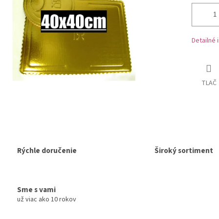
Detailné 
TLAČ
Rýchle doručenie
Široký sortiment
Sme s vami
už viac ako 10 rokov