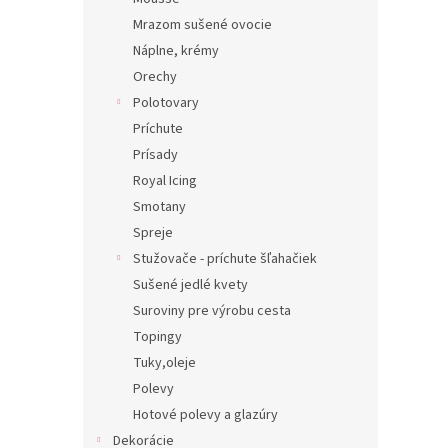
Mrazom sušené ovocie
Náplne, krémy
Orechy
Polotovary
Príchute
Prísady
Royal Icing
Smotany
Spreje
Stužovače - príchute šľahačiek
Sušené jedlé kvety
Suroviny pre výrobu cesta
Topingy
Tuky,oleje
Polevy
Hotové polevy a glazúry
Dekorácie