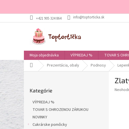
Prejsť
+421 905 324 864
na
obsah
Moja objednávka
VÝPREDAJ %
TOVAR S OHR
Domov
Prezentácia, obaly
Podnosy
Lepen
B
Zla
o
Preskočiť
č
Priemer
Neohod
Kategórie
kategórie
n
hodnote
ý
produkt
VÝPREDAJ %
p
je
TOVAR S OHROZENOU ZÁRUKOU
0,0
a
z
NOVINKY
n
5
e
Cukrárske pomôcky
hviezdič