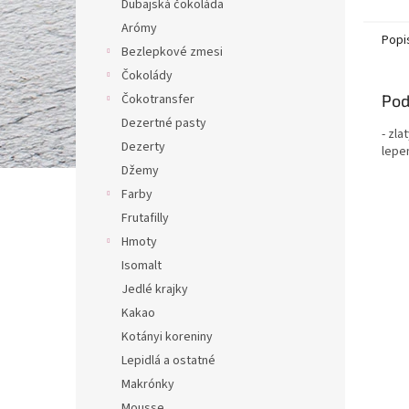
Dubajská čokoláda
Arómy
Popi
Bezlepkové zmesi
Čokolády
Pod
Čokotransfer
Dezertné pasty
- zl
Dezerty
lepe
Džemy
Farby
Frutafilly
Hmoty
Isomalt
Jedlé krajky
Kakao
Kotányi koreniny
Lepidlá a ostatné
Makrónky
Mousse