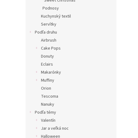
Sweet Christmas
Podnosy
Kuchynský textil
Servítky
Podľa druhu
Airbrush
Cake Pops
Donuty
Eclairs
Makarónky
Muffiny
Orion
Tescoma
Nanuky
Podľa témy
Valentín
Jar a veľká noc
Halloween