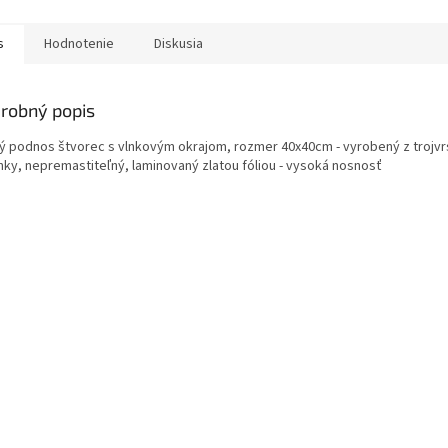
s
Hodnotenie
Diskusia
robný popis
atý podnos štvorec s vlnkovým okrajom, rozmer 40x40cm - vyrobený z trojvr
nky, nepremastiteľný, laminovaný zlatou fóliou - vysoká nosnosť