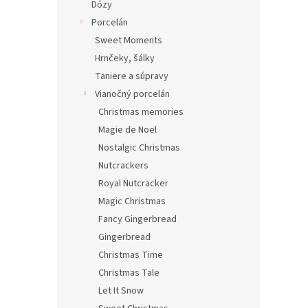
Dózy
Porcelán
Sweet Moments
Hrnčeky, šálky
Taniere a súpravy
Vianočný porcelán
Christmas memories
Magie de Noel
Nostalgic Christmas
Nutcrackers
Royal Nutcracker
Magic Christmas
Fancy Gingerbread
Gingerbread
Christmas Time
Christmas Tale
Let It Snow