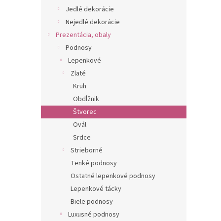
Jedlé dekorácie
Nejedlé dekorácie
Prezentácia, obaly
Podnosy
Lepenkové
Zlaté
Kruh
Obdĺžnik
Štvorec
Ovál
Srdce
Strieborné
Tenké podnosy
Ostatné lepenkové podnosy
Lepenkové tácky
Biele podnosy
Luxusné podnosy