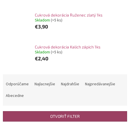
Cukrová dekorácia Ruženec zlatý 1ks
Skladom
(>5 ks)
€3,90
Cukrová dekorácia Kalich zápich 1ks
Skladom
(>5 ks)
€2,40
R
a
Odporúčame
Najlacnejšie
Najdrahšie
Najpredávanejšie
d
e
Abecedne
n
i
e
OTVORIŤ FILTER
p
r