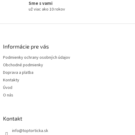
Sme s vami
už viac ako 10 rokov
Z
á
p
ä
Informácie pre vás
t
Podmienky ochrany osobných údajov
i
Obchodné podmienky
e
Doprava a platba
Kontakty
Úvod
O nás
Kontakt