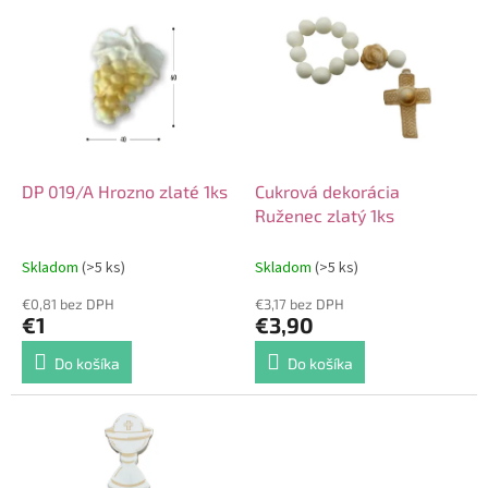
V
o
ý
d
p
u
i
k
s
t
p
o
r
v
o
d
DP 019/A Hrozno zlaté 1ks
Cukrová dekorácia
u
Ruženec zlatý 1ks
k
t
Skladom
(>5 ks)
Skladom
(>5 ks)
o
€0,81 bez DPH
€3,17 bez DPH
v
€1
€3,90
Do košíka
Do košíka