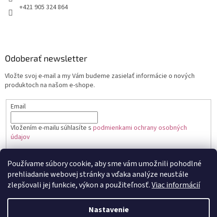
+421 905 324 864
Odoberať newsletter
Vložte svoj e-mail a my Vám budeme zasielať informácie o nových
produktoch na našom e-shope.
Email
Vložením e-mailu súhlasíte s
podmienkami ochrany osobných
údajov
PRIHLÁSIŤ SA
Používame súbory cookie, aby sme vám umožnili pohodlné
prehliadanie webovej stránky a vďaka analýze neustále
zlepšovali jej funkcie, výkon a použiteľnosť.
Viac informácií
Vytvoril Shoptet
Nastavenie