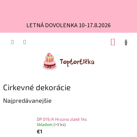
LETNÁ DOVOLENKA 10-17.8.2026
Prejsť
NÁKUP
na
obsah
KOŠÍK
Cirkevné dekorácie
Najpredávanejšie
DP 019/A Hrozno zlaté 1ks
Skladom
(>5 ks)
€1