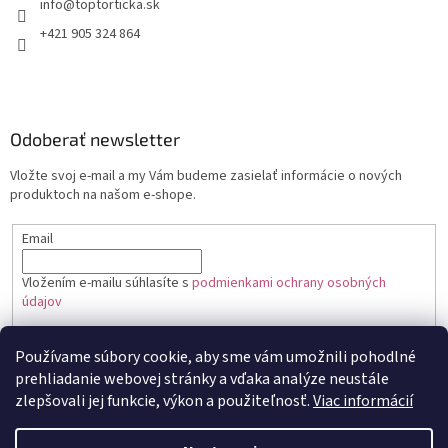
+421 905 324 864
Odoberať newsletter
Vložte svoj e-mail a my Vám budeme zasielať informácie o nových
produktoch na našom e-shope.
Email
Vložením e-mailu súhlasíte s
podmienkami ochrany osobných
údajov
PRIHLÁSIŤ SA
Používame súbory cookie, aby sme vám umožnili pohodlné
prehliadanie webovej stránky a vďaka analýze neustále
zlepšovali jej funkcie, výkon a použiteľnosť.
Viac informácií
Vytvoril Shoptet