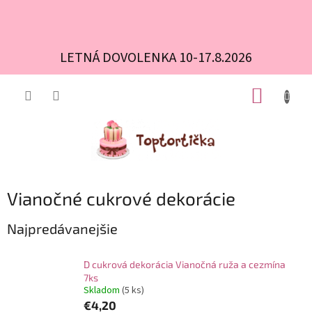
LETNÁ DOVOLENKA 10-17.8.2026
Prejsť
NÁKUP
na
obsah
KOŠÍK
Vianočné cukrové dekorácie
Najpredávanejšie
D cukrová dekorácia Vianočná ruža a cezmína
7ks
Skladom
(5 ks)
€4,20