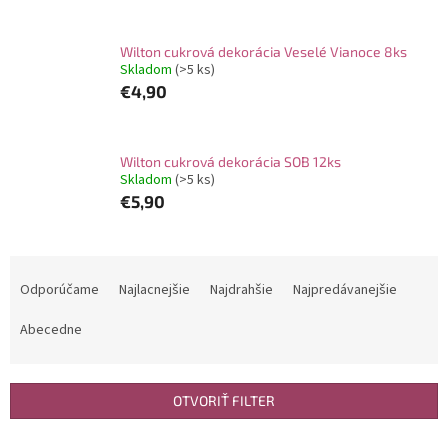
Wilton cukrová dekorácia Veselé Vianoce 8ks
Skladom
(>5 ks)
€4,90
Wilton cukrová dekorácia SOB 12ks
Skladom
(>5 ks)
€5,90
R
a
Odporúčame
Najlacnejšie
Najdrahšie
Najpredávanejšie
d
e
Abecedne
n
i
e
OTVORIŤ FILTER
p
r