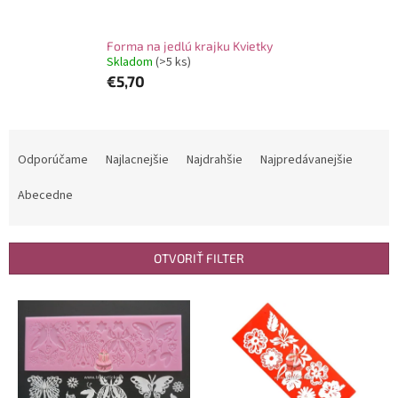
Forma na jedlú krajku Kvietky
Skladom
(>5 ks)
€5,70
R
a
Odporúčame
Najlacnejšie
Najdrahšie
Najpredávanejšie
d
e
Abecedne
n
i
e
OTVORIŤ FILTER
p
r
V
o
ý
d
p
u
i
k
s
t