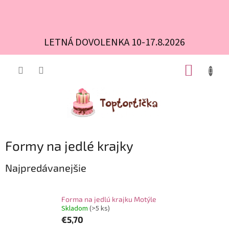
LETNÁ DOVOLENKA 10-17.8.2026
Prejsť
NÁKUP
na
obsah
KOŠÍK
Formy na jedlé krajky
Najpredávanejšie
Forma na jedlú krajku Motýle
Skladom
(>5 ks)
€5,70