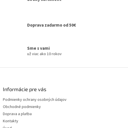
p
r
v
k
y
Doprava zadarmo od 50€
v
ý
p
i
Sme s vami
s
už viac ako 10 rokov
u
Z
á
p
ä
Informácie pre vás
t
Podmienky ochrany osobných údajov
i
Obchodné podmienky
e
Doprava a platba
Kontakty