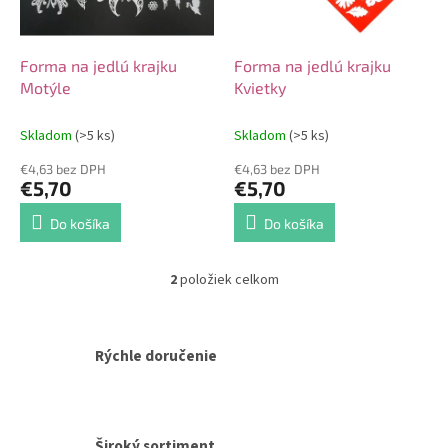
p
o
r
v
o
d
Forma na jedlú krajku
Forma na jedlú krajku
u
Motýle
Kvietky
k
t
Skladom
(>5 ks)
Skladom
(>5 ks)
o
€4,63 bez DPH
€4,63 bez DPH
v
€5,70
€5,70
Do košíka
Do košíka
2
položiek celkom
O
v
l
á
Rýchle doručenie
d
a
c
i
e
Široký sortiment