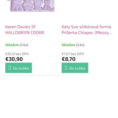
Karen Davies SF
Katy Sue silikónová forma
HALLOWEEN COOKIE
Príšerka Chlapec (Messy
Monster Boy)
Skladom
(2 ks)
Skladom
(2 ks)
€25,12 bez DPH
€7,07 bez DPH
€30,90
€8,70
Do košíka
Do košíka