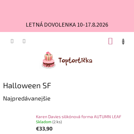
LETNÁ DOVOLENKA 10-17.8.2026
Prejsť
NÁKUP
na
obsah
KOŠÍK
Halloween SF
Najpredávanejšie
Karen Davies silikónová forma AUTUMN LEAF
Skladom
(2 ks)
€33,90