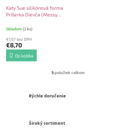
Katy Sue silikónová forma
Príšerka Dievča (Messy
Monster Girl)
Skladom
(2 ks)
€7,07 bez DPH
€8,70
Do košíka
5
položiek celkom
O
v
l
á
Rýchle doručenie
d
a
c
i
e
Široký sortiment
p
r