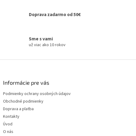
v
k
y
Doprava zadarmo od 50€
v
ý
p
i
Sme s vami
s
už viac ako 10 rokov
u
Z
á
p
ä
Informácie pre vás
t
Podmienky ochrany osobných údajov
i
Obchodné podmienky
e
Doprava a platba
Kontakty
Úvod
O nás