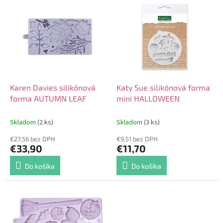
V
o
ý
d
p
u
i
k
s
t
p
o
r
v
o
d
Karen Davies silikónová
Katy Sue silikónová forma
u
forma AUTUMN LEAF
mini HALLOWEEN
k
t
Skladom
(2 ks)
Skladom
(3 ks)
o
€27,56 bez DPH
€9,51 bez DPH
v
€33,90
€11,70
Do košíka
Do košíka