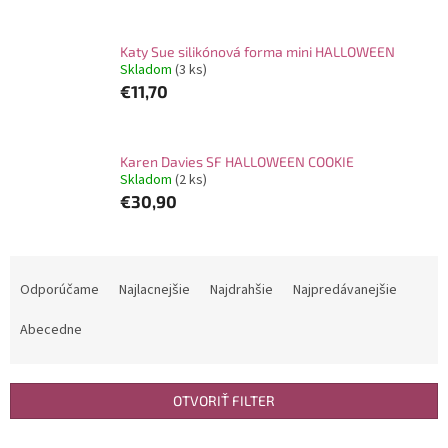
Katy Sue silikónová forma mini HALLOWEEN
Skladom
(3 ks)
€11,70
Karen Davies SF HALLOWEEN COOKIE
Skladom
(2 ks)
€30,90
R
a
Odporúčame
Najlacnejšie
Najdrahšie
Najpredávanejšie
d
e
Abecedne
n
i
e
OTVORIŤ FILTER
p
r