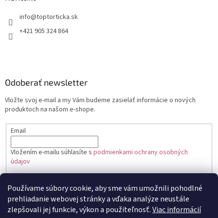
+421 905 324 864
Odoberať newsletter
Vložte svoj e-mail a my Vám budeme zasielať informácie o nových
produktoch na našom e-shope.
Email
Vložením e-mailu súhlasíte s
podmienkami ochrany osobných
údajov
PRIHLÁSIŤ SA
Používame súbory cookie, aby sme vám umožnili pohodlné
prehliadanie webovej stránky a vďaka analýze neustále
zlepšovali jej funkcie, výkon a použiteľnosť.
Viac informácií