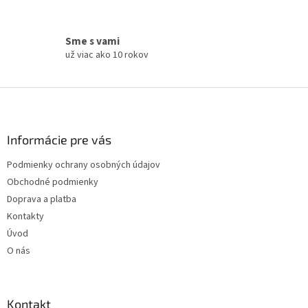
Sme s vami
už viac ako 10 rokov
Z
á
p
ä
Informácie pre vás
t
Podmienky ochrany osobných údajov
i
Obchodné podmienky
e
Doprava a platba
Kontakty
Úvod
O nás
Kontakt