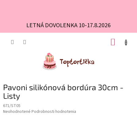
LETNÁ DOVOLENKA 10-17.8.2026
Prejsť
NÁKUP
na
obsah
KOŠÍK
Pavoni silikónová bordúra 30cm -
Listy
671/ST05
Priemerné
Neohodnotené
Podrobnosti hodnotenia
hodnotenie
produktu
je
0,0