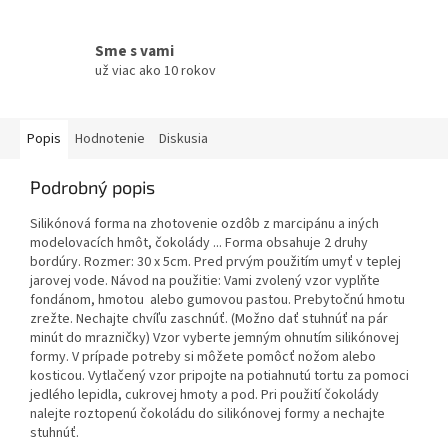
Sme s vami
už viac ako 10 rokov
Popis
Hodnotenie
Diskusia
Podrobný popis
Silikónová forma na zhotovenie ozdôb z marcipánu a iných
modelovacích hmôt, čokolády ... Forma obsahuje 2 druhy
bordúry. Rozmer: 30 x 5cm. Pred prvým použitím umyť v teplej
jarovej vode. Návod na použitie: Vami zvolený vzor vyplňte
fondánom, hmotou alebo gumovou pastou. Prebytočnú hmotu
zrežte. Nechajte chvíľu zaschnúť. (Možno dať stuhnúť na pár
minút do mrazničky) Vzor vyberte jemným ohnutím silikónovej
formy. V prípade potreby si môžete pomôcť nožom alebo
kosticou. Vytlačený vzor pripojte na potiahnutú tortu za pomoci
jedlého lepidla, cukrovej hmoty a pod. Pri použití čokolády
nalejte roztopenú čokoládu do silikónovej formy a nechajte
stuhnúť.