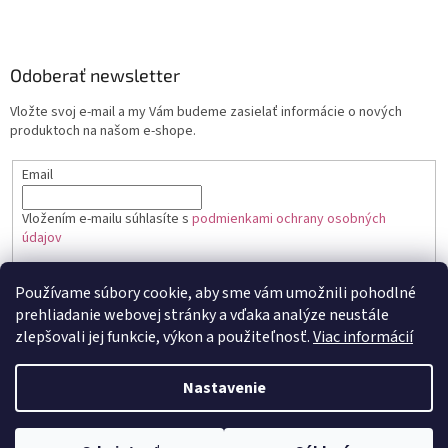
Odoberať newsletter
Vložte svoj e-mail a my Vám budeme zasielať informácie o nových
produktoch na našom e-shope.
Email
Vložením e-mailu súhlasíte s
podmienkami ochrany osobných
údajov
PRIHLÁSIŤ SA
Používame súbory cookie, aby sme vám umožnili pohodlné
prehliadanie webovej stránky a vďaka analýze neustále
zlepšovali jej funkcie, výkon a použiteľnosť.
Viac informácií
Vytvoril Shoptet
Nastavenie
Copyright 2026
Toptortička
. Všetky práva vyhradené.
Upraviť