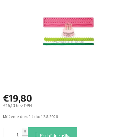
z
5
hviezdičiek.
€19,80
€16,10 bez DPH
Jednotková
Môžeme doručiť do:
12.8.2026
cena:
Pridať do košíka