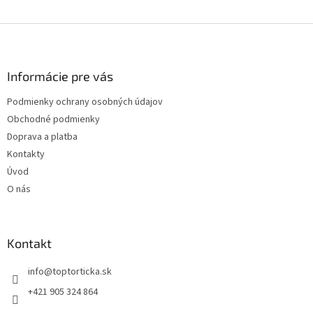
Z
á
p
ä
Informácie pre vás
t
Podmienky ochrany osobných údajov
i
Obchodné podmienky
e
Doprava a platba
Kontakty
Úvod
O nás
Kontakt
+421 905 324 864